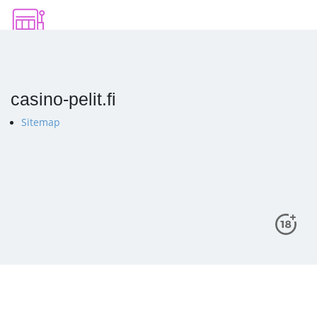
casino-pelit.fi
Sitemap