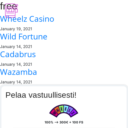
free
Wheelz Casino
January 19, 2021
Wild Fortune
January 14, 2021
Cadabrus
January 14, 2021
Wazamba
January 14, 2021
Pelaa vastuullisesti!
100% --> 300€ + 100 FS