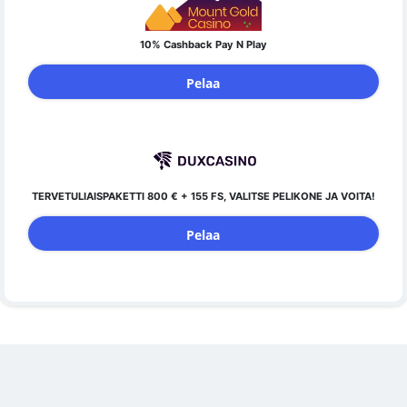
10% Cashback Pay N Play
Pelaa
TERVETULIAISPAKETTI 800 € + 155 FS, VALITSE PELIKONE JA VOITA!
Pelaa